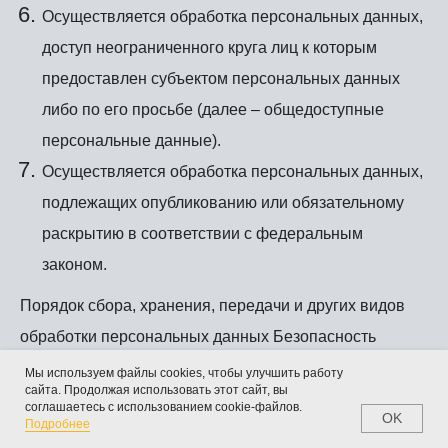
Осуществляется обработка персональных данных,
доступ неограниченного круга лиц к которым
предоставлен субъектом персональных данных
либо по его просьбе (далее – общедоступные
персональные данные).
Осуществляется обработка персональных данных,
подлежащих опубликованию или обязательному
раскрытию в соответствии с федеральным
законом.
Порядок сбора, хранения, передачи и других видов
обработки персональных данных Безопасность
персональных данных, которые обрабатываются
Мы используем файлы cookies, чтобы улучшить работу
сайта. Продолжая использовать этот сайт, вы
Оператором, обеспечивается путем реализации
соглашаетесь с использованием cookie-файлов.
OK
Home
Catalog
Favorites
Cart
Подробнее
правовых, организационных и технических мер,