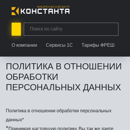
Главная
/
Политика конфиденциальности
О компании
Сервисы 1С
Тарифы ФРЕШ
Ус
ПОЛИТИКА В ОТНОШЕНИИ
ОБРАБОТКИ
ПЕРСОНАЛЬНЫХ ДАННЫХ
Политика в отношении обработки персональных
данных*
*
Принимая настоящую политику, Вы так же даете