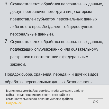
Осуществляется обработка персональных данных,
доступ неограниченного круга лиц к которым
предоставлен субъектом персональных данных
либо по его просьбе (далее – общедоступные
персональные данные).
Осуществляется обработка персональных данных,
подлежащих опубликованию или обязательному
раскрытию в соответствии с федеральным
законом.
Порядок сбора, хранения, передачи и других видов
обработки персональных данных Безопасность
персональных данных, которые обрабатываются
Мы используем файлы cookies, чтобы улучшить работу
сайта. Продолжая использовать этот сайт, вы
Оператором, обеспечивается путем реализации
соглашаетесь с использованием cookie-файлов.
OK
Home
Catalog
Favorites
Cart
Подробнее
правовых, организационных и технических мер,