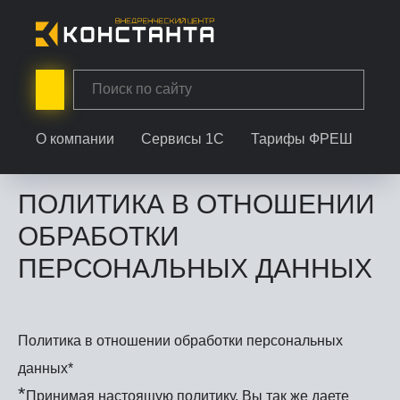
Главная
/
Политика конфиденциальности
О компании
Сервисы 1С
Тарифы ФРЕШ
Ус
ПОЛИТИКА В ОТНОШЕНИИ
ОБРАБОТКИ
ПЕРСОНАЛЬНЫХ ДАННЫХ
Политика в отношении обработки персональных
данных*
*
Принимая настоящую политику, Вы так же даете