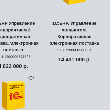
ERP Управление
1С:ERP. Управление
едприятием 2.
холдингом.
орпоративная
Корпоративная
вка. Электронная
электронная поставка
поставка
SKU:
2900002080964
KU:
2900001871327
14 431 000
р.
4 822 000
р.