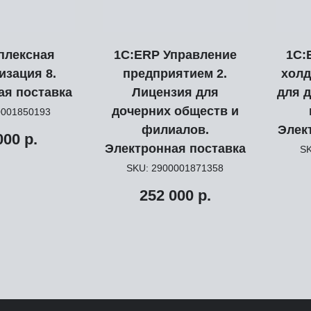
плексная
1С:ERP Управление
1С:
изация 8.
предприятием 2.
холд
ая поставка
Лицензия для
для 
дочерних обществ и
0001850193
филиалов.
Элек
000
р.
Электронная поставка
S
SKU:
2900001871358
252 000
р.