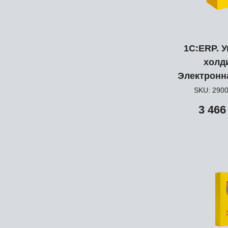
1С:ERP. 
холд
Электронн
SKU:
290
3 466