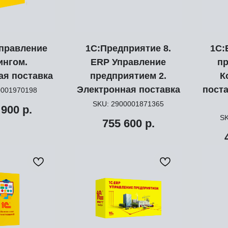
Управление
1С:Предприятие 8.
1С:
ингом.
ERP Управление
пр
ая поставка
предприятием 2.
К
Электронная поставка
поста
0001970198
SKU:
2900001871365
 900
р.
S
755 600
р.