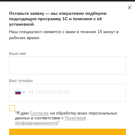
ТЕХПОДДЕРЖКА:
SUPPORT@VCKONSTANTA.COM
Оставьте заявку — мы оперативно подберем
подходящую программу 1С и поможем с её
ВАКАНСИИ:
установкой.
JOB@VCKONSTANTA.COM
Наш специалист свяжется с вами в течение 15 минут в
рабочее время.
+7 (981) 471-95-68
Ваше имя
Информация на сайте носит ознакомительный характер и не
является публичной офертой, определяемой положениями
статьи 437 Гражданского кодекса РФ"
Ваш телефон
ПРОДУКТЫ 1С
СЕРВИСЫ 1С
+7
УСЛУГИ
ТАРИФЫ ФРЕШ
О КОМПАНИИ
КОНТАКТЫ
"Я даю
Согласие
на обработку моих персональных
данных в соответствии с
Политикой
Г. КАЛИНИНГРАД, УЛ. КАРЛА МАРКСА 18, ОФИС 317
конфиденциальности
".
Официальный партнер фирмы 1С
Мы используем файлы cookies, чтобы улучшить работу
Политика конфиденциальности